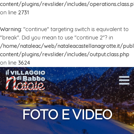
Mappa
content/plugins/revslider/includes/operations.class.
on line
2731
Calendario
Eventi
Warning
: "continue" targeting switch is equivalent to
"break". Did you mean to use "continue 2"? in
Area
/home/nataleac/web/nataleacastellanagrotte.it/pub
ristoro
content/plugins/revslider/includes/output.class.php
on line
3624
Foto
e
Video
News
Contatti
FOTO E VIDEO