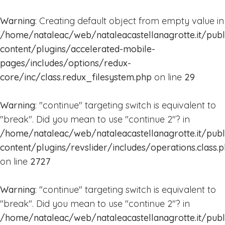
Warning
: Creating default object from empty value in
Home
/home/nataleac/web/nataleacastellanagrotte.it/pub
content/plugins/accelerated-mobile-
Calendario
pages/includes/options/redux-
eventi
core/inc/class.redux_filesystem.php
on line
29
2018
La
Warning
: "continue" targeting switch is equivalent to
Mappa
"break". Did you mean to use "continue 2"? in
2018
/home/nataleac/web/nataleacastellanagrotte.it/pub
content/plugins/revslider/includes/operations.class.
2017
on line
2727
Attrazioni
Warning
: "continue" targeting switch is equivalent to
Bambini
"break". Did you mean to use "continue 2"? in
La
/home/nataleac/web/nataleacastellanagrotte.it/pub