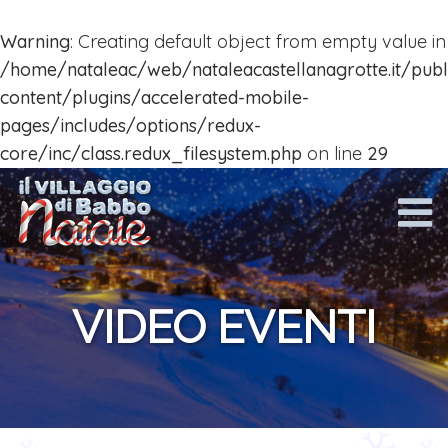
Warning
: Creating default object from empty value in
Home
/home/nataleac/web/nataleacastellanagrotte.it/pub
content/plugins/accelerated-mobile-
Calendario
pages/includes/options/redux-
eventi
core/inc/class.redux_filesystem.php
on line
29
2018
La
Mappa
2018
2017
VIDEO EVENTI
Attrazioni
Bambini
La