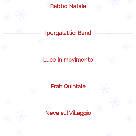
Mappa
Babbo Natale
Calendario
Eventi
Ipergalattici Band
Area
ristoro
Luce in movimento
Foto
e
Video
Frah Quintale
News
Contatti
Neve sul Villaggio