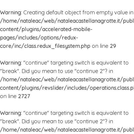
Warning
: Creating default object from empty value in
Home
/home/nataleac/web/nataleacastellanagrotte.it/pub
content/plugins/accelerated-mobile-
Calendario
pages/includes/options/redux-
eventi
core/inc/class.redux_filesystem.php
on line
29
2018
La
Warning
: "continue" targeting switch is equivalent to
Mappa
"break". Did you mean to use "continue 2"? in
2018
/home/nataleac/web/nataleacastellanagrotte.it/pub
content/plugins/revslider/includes/operations.class.
2017
on line
2727
Attrazioni
Warning
: "continue" targeting switch is equivalent to
Bambini
"break". Did you mean to use "continue 2"? in
La
/home/nataleac/web/nataleacastellanagrotte.it/pub