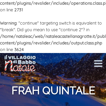
Mappa
content/plugins/revslider/includes/operations.class.
on line
2731
Calendario
Eventi
Warning
: "continue" targeting switch is equivalent to
"break". Did you mean to use "continue 2"? in
Area
/home/nataleac/web/nataleacastellanagrotte.it/pub
ristoro
content/plugins/revslider/includes/output.class.php
on line
3624
Foto
e
Video
News
Contatti
FRAH QUINTALE